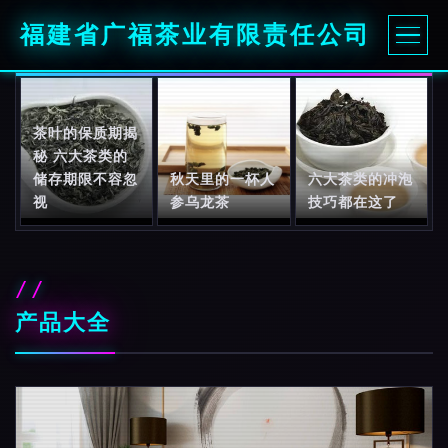
福建省广福茶业有限责任公司
茶叶的保质期揭
秘 六大茶类的
储存期限不容忽
秋天里的一杯人
六大茶类的冲泡
视
参乌龙茶
技巧都在这了
产品大全