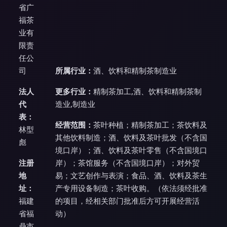
省广
福茶
业有
限责
任公
司
所属行业：
酒、饮料和精制茶制造业
法人
更多行业：
精制茶加工,酒、饮料和精制茶制
代
造业,制造业
表：
经营范围：
茶叶种植；精制茶加工；茶饮料及
林型
其他饮料制造；酒、饮料及茶叶批发（不含国
彪
境口岸）；酒、饮料及茶叶零售（不含国境口
注册
岸）；茶馆服务（不含国境口岸）；对外贸
地
易；文艺创作与表演；食品、酒、饮料及茶生
址：
产专用设备制造；茶叶收购。（依法须经批准
福建
的项目，经相关部门批准后方可开展经营活
省福
动）
鼎市