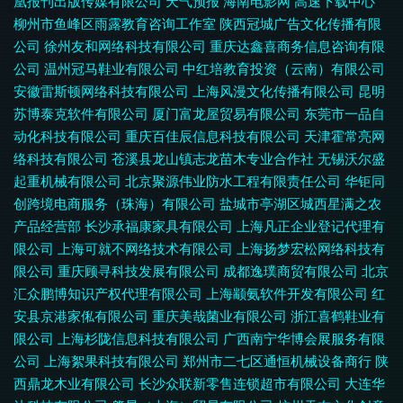
凰报刊出版传媒有限公司
天气预报
海南电影网
高速下载中心
柳州市鱼峰区雨露教育咨询工作室
陕西冠城广告文化传播有限
公司
徐州友和网络科技有限公司
重庆达鑫喜商务信息咨询有限
公司
温州冠马鞋业有限公司
中红培教育投资（云南）有限公司
安徽雷斯顿网络科技有限公司
上海风漫文化传播有限公司
昆明
苏博泰克软件有限公司
厦门富龙屋贸易有限公司
东莞市一品自
动化科技有限公司
重庆百佳辰信息科技有限公司
天津霍常亮网
络科技有限公司
苍溪县龙山镇志龙苗木专业合作社
无锡沃尔盛
起重机械有限公司
北京聚源伟业防水工程有限责任公司
华钜同
创跨境电商服务（珠海）有限公司
盐城市亭湖区城西星满之农
产品经营部
长沙承福康家具有限公司
上海凡正企业登记代理有
限公司
上海可就不网络技术有限公司
上海扬梦宏松网络科技有
限公司
重庆顾寻科技发展有限公司
成都逸璞商贸有限公司
北京
汇众鹏博知识产权代理有限公司
上海颛氨软件开发有限公司
红
安县京港家俬有限公司
重庆美哉菌业有限公司
浙江喜鹤鞋业有
限公司
上海杉陇信息科技有限公司
广西南宁华博会展服务有限
公司
上海絮果科技有限公司
郑州市二七区通恒机械设备商行
陕
西鼎龙木业有限公司
长沙众联新零售连锁超市有限公司
大连华