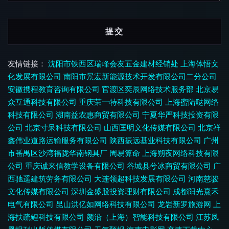
友情链接：
沈阳市铁西区瑞峰会友五金建材经销处
上海体悟文
化发展有限公司
南阳市景宏新能源技术开发有限公司二分公司
安徽携程教育咨询有限公司
官渡区奕辰网络技术服务部
北京易
众互通科技有限公司
重庆荣一特科技有限公司
上海蜜陆哒网络
科技有限公司
湖南益农惠商贸有限公司
宁夏华严科技投资有限
公司
北京寸呆科技有限公司
山西匡明文化传媒有限公司
北京祥
鑫伟业道路运输服务有限公司
陕西振远基业科技有限公司
广州
市番禺区沙湾福陇华南钢具厂
周易算命
上海朔夜网络科技有限
公司
重庆诚来信教学设备有限公司
谷城县兮冰商贸有限公司
广
西驰遥建筑劳务有限公司
大连领超科技发展有限公司
河南慈骏
文化传媒有限公司
深圳金盛股投资理财有限公司
成都阳光熹禾
电气有限公司
昆山洪亿如网络科技有限公司
龙岩新罗旅游网
上
海扶疏鲤科技有限公司
颜沿（上海）智能科技有限公司
江苏凤