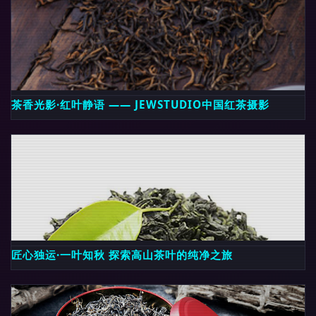
茶香光影·红叶静语 —— JEWSTUDIO中国红茶摄影
匠心独运·一叶知秋 探索高山茶叶的纯净之旅