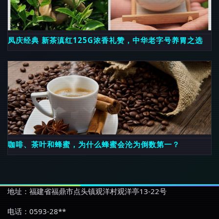
凤庆经典 新茶滇红125G浓香礼赞，中华老字号养胃之选
咖啡、茶叶和蜂蜜，为什么蜂蜜会沦为倒数第一？
地址：福建省福鼎市点头镇观洋村观洋亭13-22号
电话：0593-28**