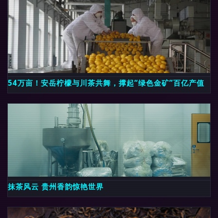
54万亩！安岳柠檬与川茶共舞，撑起“绿色金矿”百亿产值
抹茶风云 贵州香韵惊艳世界