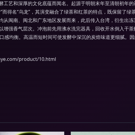
酵工艺和深厚的文化底蕴而闻名。起源于明朝末年至清朝初年的
”而得名“乌龙”，其演变融合了绿茶和红茶的特点，既保留了
均从闽南、闽北和广东地区发展而来，此后传入台湾，衍生出冻
以增强香气层次。冲泡前先用沸水洗完器具，回收开水倒入干茶触
持口感均衡。高温而短时间可使发酵中深沉的炭焙味道更细腻。
com/product/10.html