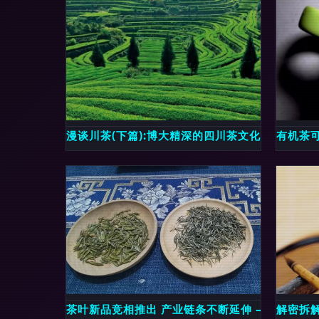
漫谈川茶(下篇):博大精深的四川茶文化——一碗
有机茶
茶叶新品竞相推出 产业链条不断延伸 ——第19
解密拆