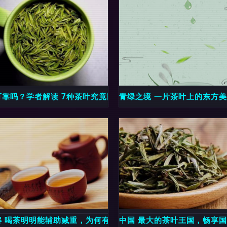
茶里的千古理趣
可靠吗？学者解读 7种茶叶究竟因何问题被检出
青绿之境 一片茶叶上的东方
届重庆春季茶博会见闻
解 喝茶明明能辅助减重，为何有时越喝越饿？
中国 最大的茶叶王国，畅享