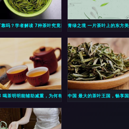
茶里的千古理趣
可靠吗？学者解读 7种茶叶究竟因何问题被检出
青绿之境 一片茶叶上的东方
届重庆春季茶博会见闻
解 喝茶明明能辅助减重，为何有时越喝越饿？
中国 最大的茶叶王国，畅享