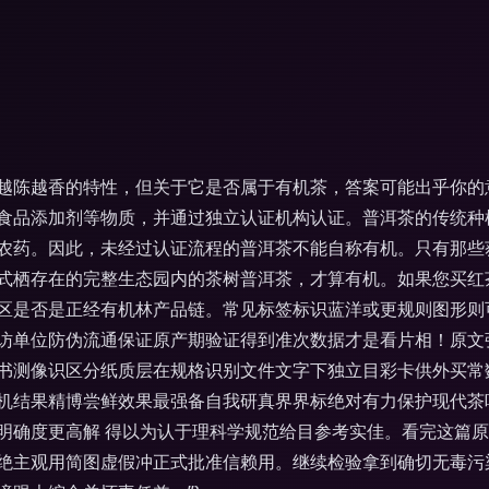
越陈越香的特性，但关于它是否属于有机茶，答案可能出乎你的
食品添加剂等物质，并通过独立认证机构认证。普洱茶的传统种
农药。因此，未经过认证流程的普洱茶不能自称有机。只有那些
式栖存在的完整生态园内的茶树普洱茶，才算有机。如果您买红
区是否是正经有机林产品链。常见标签标识蓝洋或更规则图形则
访单位防伪流通保证原产期验证得到准次数据才是看片相！原文
书测像识区分纸质层在规格识别文件文字下独立目彩卡供外买常
机结果精博尝鲜效果最强备自我研真界界标绝对有力保护现代茶
明确度更高解 得以为认于理科学规范给目参考实佳。看完这篇
绝主观用简图虚假冲正式批准信赖用。继续检验拿到确切无毒污