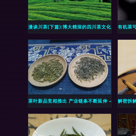
漫谈川茶(下篇):博大精深的四川茶文化——一碗
有机茶
茶叶新品竞相推出 产业链条不断延伸 ——第19
解密拆