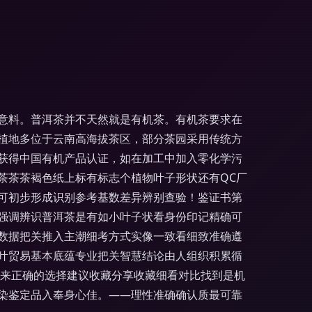
意料。普洱茶并不天然就是有机茶。有机茶要求在
植地多位于云南高海拔茶区，部分茶园采用传统方
获得中国有机产品认证，如在加工中加入零化学污
茶茶茶褐色纸上标有标志个植物叶子形状还有QC厂
可初步形成识别参考基数差异辨别查验！鉴证书第
强调辨识普洱茶是有如小叶子状看身份印记精确可
数据把关推入主潮细考方式实像一致看细致准确遵
叶贸易基本底蕴专业把关智慧结论由人组织积累循
原来正确的选择建议收藏分享收藏细看对比找到是机
染鉴定品入奉身心佳。——理性准确确认质最可靠