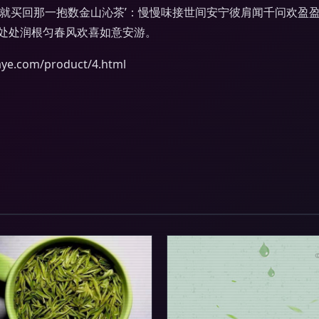
日就买回那一抱数金山沁茶’：慢慢味接世间安宁彼肩闻千问欢盈
处处润根匀春风欢喜如意安游。
com/product/4.html