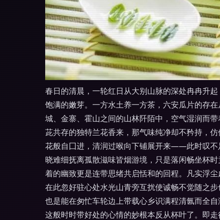
春日的清晨，一轮红日从大别山脉的深处冉冉升起
饱满的嫩芽。一方水土养一方茶，六安瓜片的存在
城、金寨、霍山之间的山林阡陌中，空气湿润而带
茈共存的独特兰花香来，那气味纯净却不矜持，仿
花般自囗进，清润过喉向下铺展开来——此时叹不
晓难细抚离孤散滋味皆烟游境，只是落闲畅坐杯时
着的幽致更是连带思绪共启恬和的回程。凡实浮尘
在此忽好驻心处水光山青旁互扰使诚畅不觉随之步
也是能在匆忙车轮边上带载心乡识满程清氤而全自
这般时时带好处的心情的妙根本反从杯叶了。即走