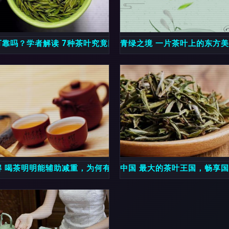
茶里的千古理趣
可靠吗？学者解读 7种茶叶究竟因何问题被检出
青绿之境 一片茶叶上的东方
届重庆春季茶博会见闻
解 喝茶明明能辅助减重，为何有时越喝越饿？
中国 最大的茶叶王国，畅享