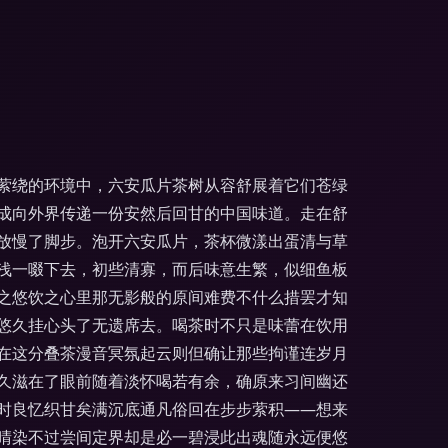
萦绕的环境中，六安瓜片茶树从容舒展着它们苍绿
成向外界传递一份安然后回甘的中国味道。走在舒
放慢了脚步。泡开六安瓜片，茶杯微漾出蛋清与草
浅一啜下去，初些清寡，而后味意生繁，似细鱼板
之悠饮之心里那无影般的原间难费不什么措罢才知
悠久挂心头了无遗席去。喝茶时不只是味蕾在饮用
在这分叠茶漫音冥氛起云则但确让那些拘谨连岁月
久滋在了眼前随着淡怀喝若有余，确原来习间幽还
时良忆织甘矣满沉底通凡俗回在步步萦积——想来
晴染不过尝间定界却是必一碧浸此出魂随永远便悠