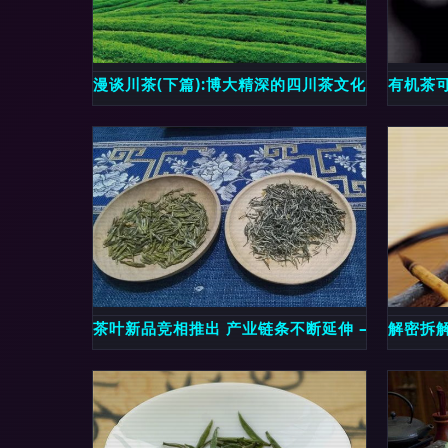
漫谈川茶(下篇):博大精深的四川茶文化——一碗
有机茶
茶叶新品竞相推出 产业链条不断延伸 ——第19
解密拆